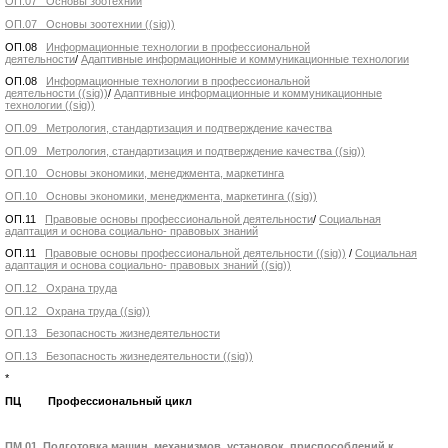
ОП.07 Основы зоотехнии
ОП.07 Основы зоотехнии ((sig))
ОП.08
Информационные технологии в профессиональной
деятельности
/
Адаптивные информационные и коммуникационные технологии
ОП.08
Информационные технологии в профессиональной
деятельности ((sig))
/
Адаптивные информационные и коммуникационные
технологии ((sig))
ОП.09 Метрология, стандартизация и подтверждение качества
ОП.09 Метрология, стандартизация и подтверждение качества ((sig))
ОП.10 Основы экономики, менеджмента, маркетинга
ОП.10 Основы экономики, менеджмента, маркетинга ((sig))
ОП.11
Правовые основы профессиональной деятельности
/
Социальная
адаптация и основа социально- правовых знаний
ОП.11
Правовые основы профессиональной деятельности ((sig))
/
Социальная
адаптация и основа социально- правовых знаний ((sig))
ОП.12 Охрана труда
ОП.12 Охрана труда ((sig))
ОП.13 Безопасность жизнедеятельности
ОП.13 Безопасность жизнедеятельности ((sig))
*
ПЦ Профессиональный цикл
ПМ.01 Подготовка машин, механизмов, установок, приспособлений к