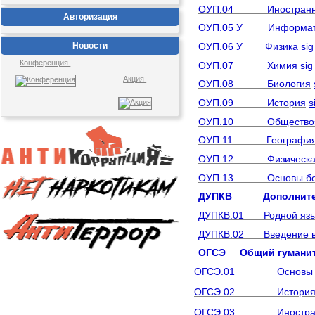
ОУП.04 Иностранны
Авторизация
ОУП.05 У Информат
ОУП.06 У Физика
sig
Новости
Конференция
ОУП.07 Химия
sig
Акция
ОУП.08 Биология
ОУП.09 История
s
ОУП.10 Обществоз
ОУП.11 Географи
ОУП.12 Физическая 
ОУП.13 Основы безоп
ДУПКВ Дополнительн
ДУПКВ.01 Родной язык и
ДУПКВ.02 Введение в 
ОГСЭ Общий гуманита
ОГСЭ.01 Основы ф
ОГСЭ.02 Истори
ОГСЭ.03 Иностранный 