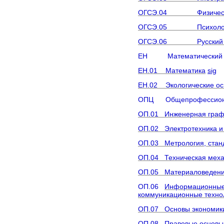
ОГСЭ.04 Физическая
ОГСЭ.05 Психологи
ОГСЭ.06 Русский язы
ЕН Математический и 
ЕН.01 Математика
sig
ЕН.02 Экологические ос
ОПЦ Общепрофессиона
ОП.01 Инженерная граф
ОП.02 Электротехника и
ОП.03 Метрология, стан
ОП.04 Техническая меха
ОП.05 Материаловеден
ОП.06
Информационные 
коммуникационные техно
ОП.07 Основы экономик
ОП.08
Правовые основы