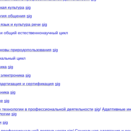
 культура
sig
я общения
sig
к и культура речи
sig
общий естественнонаучный цикл
новы природопользования
sig
льный цикл
ика
sig
 электроника
sig
дартизация и сертификация
sig
ника
sig
ие
sig
технологии в профессиональной деятельности
sig
/
Адаптивные и
логии
sig
и
sig
 профессиональной деятельности
sig
/
Социальная адаптация и ос