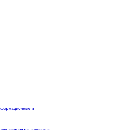
нформационные и
нова социально- правовых