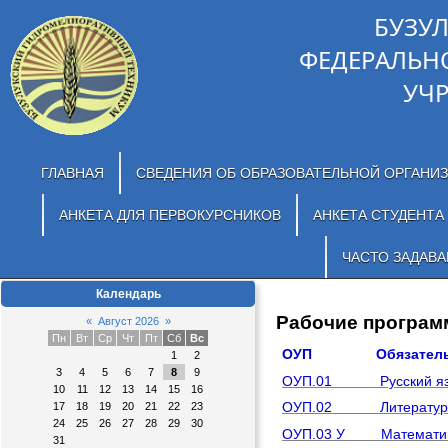
БУЗУ
ФЕДЕРАЛЬН
УЧ
ГЛАВНАЯ
СВЕДЕНИЯ ОБ ОБРАЗОВАТЕЛЬНОЙ ОРГАНИ
АНКЕТА ДЛЯ ПЕРВОКУРСНИКОВ
АНКЕТА СТУДЕНТА
ЧАСТО ЗАДАВ
Календарь
Рабочие програ
«
Август 2026
»
Пн
Вт
Ср
Чт
Пт
Сб
Вс
ОУП Обязательные
1
2
3
4
5
6
7
8
9
ОУП.01 Русский яз
10
11
12
13
14
15
16
ОУП.02 Литератур
17
18
19
20
21
22
23
24
25
26
27
28
29
30
ОУП.03 У Математи
31