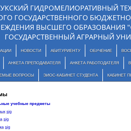
ЛУКСКИЙ ГИДРОМЕЛИОРАТИВНЫЙ ТЕ
ОГО ГОСУДАРСТВЕННОГО БЮДЖЕТНО
РЕЖДЕНИЯ ВЫСШЕГО ОБРАЗОВАНИЯ 
ГОСУДАРСТВЕННЫЙ АГРАРНЫЙ УНИ
ЗАЦИИ
НОВОСТИ
АБИТУРИЕНТУ
ОБУЧЕНИЕ
ВОС
АНКЕТА ПРЕПОДАВАТЕЛЯ
АНКЕТА РАБОТОДАТЕЛЯ
В
АЕМЫЕ ВОПРОСЫ
ЭИОС-КАБИНЕТ СТУДЕНТА
КАБИНЕТ П
ммы
 учебные предметы
ык
sig
а
sig
ка
sig