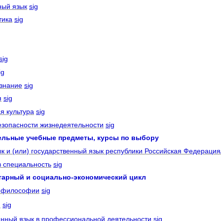
й язык
sig
ика
sig
sig
ig
нание
sig
я
sig
культура
sig
асности жизнедеятельности
sig
ые учебные предметы, курсы по выбору
 (или) государственный язык республики Российская Федерация/
специальность
sig
рный и социально-экономический цикл
илософии
sig
я
sig
язык в профессиональной деятельности
sig