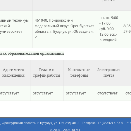
пн.-пт. 9:00
тивный техникум
461040, Приволжский
- 17:00
ргский
федеральный округ, Оренбургская
8(35
суб. 9:00 -
 университет
область, г. Бузулук, ул. Объездная,
57-9
13:00 вск.-
2.
выходной
вах образовательной организации
Адрес места
Режим и
Контактные
Электронная
нахождения
график работы
телефоны
почта
отсутствует
отсутствует
отсутствует
отсутствует
отс
асть, г. Бузулук, ул. Объездная, 2. Тел/факс: +7 (35342) 4-57-91 E-m
© 2004 - 2026 БГМТ