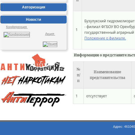
Авторизация
Новости
Бузулукский гидромелиора
- филиал ФГБОУ ВО Оренбу
Конференция
1
государственный аграрный
Акция
Положение о филиале.
Информация о представительст
№
Наименование
п/
представительства
п
1
отсутствует
Адрес: 461040, Оренбургская обл