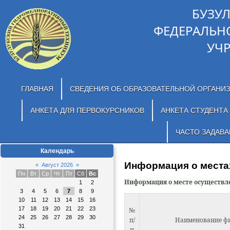
БУЗУ
ФЕДЕРАЛЬН
УЧ
ГЛАВНАЯ
СВЕДЕНИЯ ОБ ОБРАЗОВАТЕЛЬНОЙ ОРГАНИ
АНКЕТА ДЛЯ ПЕРВОКУРСНИКОВ
АНКЕТА СТУДЕНТА
ЧАСТО ЗАДАВ
Календарь
Информация о места
«
Август 2026
»
Пн
Вт
Ср
Чт
Пт
Сб
Вс
Информация о месте осуществл
1
2
3
4
5
6
7
8
9
10
11
12
13
14
15
16
17
18
19
20
21
22
23
№
24
25
26
27
28
29
30
п/
Наименование ф
31
п