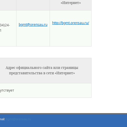
«Интернет»
http://bgmt.orensau.ru/
bgmt@orensau.ru
34)24-
1
Адрес официального сайта или страницы
представительства в сети «Интернет»
утствует
ail:
bgmt@orensau.ru