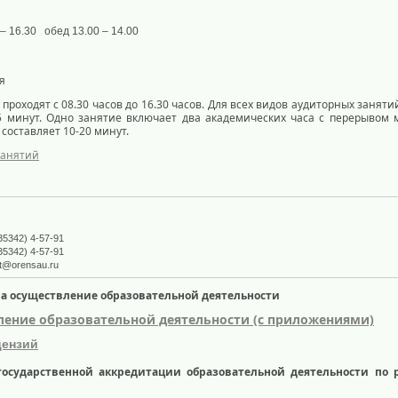
– 16.30 обед 13.00 – 14.00
я
проходят с 08.30 часов до 16.30 часов. Для всех видов аудиторных занят
 минут. Одно занятие включает два академических часа с перерывом 
оставляет 10-20 минут.
занятий
35342) 4-57-91
35342) 4-57-91
t@orensau.ru
а осуществление образовательной деятельности
ление образовательной деятельности (с приложениями)
цензий
осударственной аккредитации образовательной деятельности по