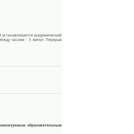
ий устанавливается академический
между часами - 5 минут. Перерыв
 реализуемым образовательным