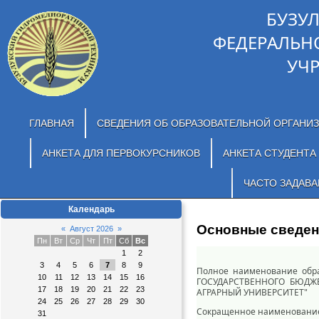
БУЗУ
ФЕДЕРАЛЬН
УЧ
ГЛАВНАЯ
СВЕДЕНИЯ ОБ ОБРАЗОВАТЕЛЬНОЙ ОРГАНИ
АНКЕТА ДЛЯ ПЕРВОКУРСНИКОВ
АНКЕТА СТУДЕНТА
ЧАСТО ЗАДАВ
Календарь
Основные сведе
«
Август 2026
»
Пн
Вт
Ср
Чт
Пт
Сб
Вс
1
2
3
4
5
6
7
8
9
Полное наименование об
10
11
12
13
14
15
16
ГОСУДАРСТВЕННОГО БЮДЖ
17
18
19
20
21
22
23
АГРАРНЫЙ УНИВЕРСИТЕТ"
24
25
26
27
28
29
30
Сокращенное наименование 
31