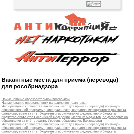
Вакантные места для приема (перевода)
для рособрнадзора
Наименование образовательной программы
Наименование специальности направления подготовки
Информация о количестве вакантных мест для приёма (перевода) по каждой
образовательной программе, специальности, направлению подготовки (на места,
финансируемые за счёт бюджетных ассигнований федерального бюджета,
бюджетов субъектов Российской Федерации, местных бюджетов, по договорам об
образовании за счёт средств. Уровень образования: Бакалавриат
Информация о количестве вакантных мест для приёма (перевода) по каждой
образовательной программе, специальности, направлению подготовки (на места,
финансируемые за счёт бюджетных ассигнований федерального бюджета,