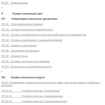
ЕН.03 Информатика
*
П Профессиональный цикл
ОП Общепрофессиональные дисциплины
ОП.01 Топографическая графика
ОП.02 Основы геологии и геоморфологии
ОП.03 Основы почвоведения и сельскохозяйственного производства
ОП.04 Основы мелиорации и ландшафтоведения
ОП.05 Здания и сооружения
ОП.06 Экономика организации
ОП.07 Охрана труда
ОП.08 Основы геодезии и картографии
ОП.09 Безопасность жизнедеятельности
*
ПМ Профессиональные модули
ПМ.01 Проведение проектно-изыскательских работ для целей землеустройства и
кадастра
УП.01.01 Учебная практика: Теодолитная
УП.01.02 Учебная практика: Нивелирование
УП.01.03 Учебная практика: Тахеометрическая