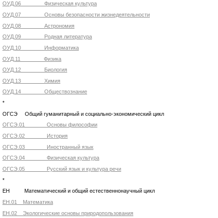
ОУД.06 Физическая культура
ОУД.07 Основы безопасности жизнедеятельности
ОУД.08 Астрономия
ОУД.09 Родная литература
ОУД.10 Информатика
ОУД.11 Физика
ОУД.12 Биология
ОУД.13 Химия
ОУД.14 Обществознание
*
ОГСЭ Общий гуманитарный и социально-экономический цикл
ОГСЭ.01 Основы философии
ОГСЭ.02 История
ОГСЭ.03 Иностранный язык
ОГСЭ.04 Физическая культура
ОГСЭ.05 Русский язык и культура речи
*
ЕН Математический и общий естественнонаучный цикл
ЕН.01 Математика
ЕН.02 Экологические основы природопользования