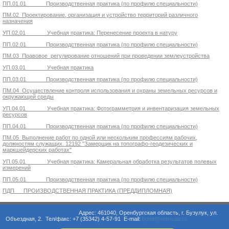
ПП.01.01 Производственная практика (по профилю специальности)
ПМ.02 Проектирование, организация и устройство территорий различного
назначения
УП.02.01 Учебная практика: Перенесение проекта в натуру
ПП.02.01 Производственная практика (по профилю специальности)
ПМ.03 Правовое регулирование отношений при проведении землеустройства
УП.03.01 Учебная практика
ПП.03.01 Производственная практика (по профилю специальности)
ПМ.04 Осуществление контроля использования и охраны земельных ресурсов и
окружающей среды
УП.04.01 Учебная практика: Фотограмметрия и инвентаризация земельных
ресурсов
ПП.04.01 Производственная практика (по профилю специальности)
ПМ.05 Выполнение работ по одной или нескольким профессиям рабочих,
должностям служащих. 12192 "Замерщик на топографо-геодезических и
маркшейдерских работах"
УП.05.01 Учебная практика: Камеральная обработка результатов полевых
измерений
ПП.05.01 Производственная практика (по профилю специальности)
ПДП ПРОИЗВОДСТВЕННАЯ ПРАКТИКА (ПРЕДДИПЛОМНАЯ)
Адрес: 461040, Оренбургская область, г. Бузулук, ул.
Объездная, 2. Тел/факс: +7 (35342) 4-57-91 E-mail:
bgmt@orensau.ru