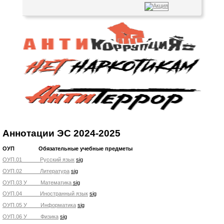
Аннотации ЭС 2024-2025
ОУП Обязательные учебные предметы
ОУП.01 Русский язык
sig
ОУП.02 Литература
sig
ОУП.03 У Математика
sig
ОУП.04 Иностранный язык
sig
ОУП.05 У Информатика
sig
ОУП.06 У Физика
sig