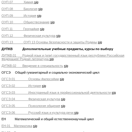
ОУП.07 Химия
sig
ОУП.08 Биология
sig
ОУП.09 История
sig
ОУП.10 Обществознание
sig
ОУП.11 География
sig
ОУП.12 Физическая культура
sig
ОУП.13 ОУП 13 Основы безопасности и защиты Родины
sig
ДУПКВ Дополнительные учебные предметы, курсы по выбору
ДУПКВ.01 Родной язык и (или) государственный язык республики Российская
Федерация/ Родная литература
sig
ДУПКВ.02 Введение в специальность
sig
ОГСЭ Общий гуманитарный и социально-экономический цикл
ОГСЭ.01 Основы философии
sig
ОГСЭ.02 История
sig
ОГСЭ.03 Иностранный язык в профессиональной деятельности
sig
ОГСЭ.04 Физическая культура
sig
ОГСЭ.05 Психология общения
sig
ОГСЭ.06 Русский язык и культура речи
sig
ЕН Математический и общий естественнонаучный цикл
ЕН.01 Математика
sig