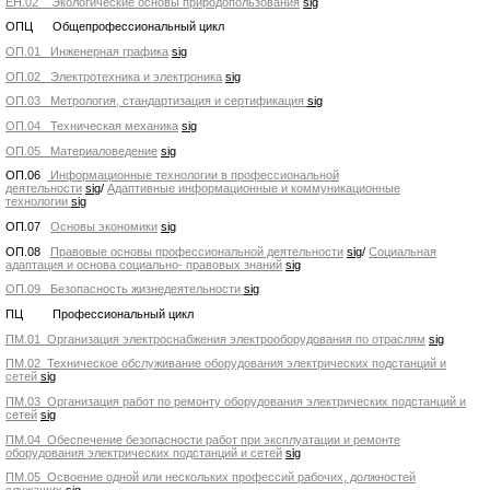
ЕН.02 Экологические основы природопользования
sig
ОПЦ Общепрофессиональный цикл
ОП.01 Инженерная графика
sig
ОП.02 Электротехника и электроника
sig
ОП.03 Метрология, стандартизация и сертификация
sig
ОП.04 Техническая механика
sig
ОП.05 Материаловедение
sig
ОП.06
Информационные технологии в профессиональной
деятельности
sig
/
Адаптивные информационные и коммуникационные
технологии
sig
ОП.07
Основы экономики
sig
ОП.08
Правовые основы профессиональной деятельности
sig
/
Социальная
адаптация и основа социально- правовых знаний
sig
ОП.09 Безопасность жизнедеятельности
sig
ПЦ Профессиональный цикл
ПМ.01 Организация электроснабжения электрооборудования по отраслям
sig
ПМ.02 Техническое обслуживание оборудования электрических подстанций и
сетей
sig
ПМ.03 Организация работ по ремонту оборудования электрических подстанций и
сетей
sig
ПМ.04 Обеспечение безопасности работ при эксплуатации и ремонте
оборудования электрических подстанций и сетей
sig
ПМ.05 Освоение одной или нескольких профессий рабочих, должностей