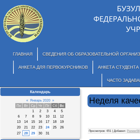
БУЗУ
ФЕДЕРАЛЬН
УЧ
ГЛАВНАЯ
СВЕДЕНИЯ ОБ ОБРАЗОВАТЕЛЬНОЙ ОРГАНИ
АНКЕТА ДЛЯ ПЕРВОКУРСНИКОВ
АНКЕТА СТУДЕНТА
ЧАСТО ЗАДАВ
Календарь
Неделя каче
«
Январь 2020
»
Пн
Вт
Ср
Чт
Пт
Сб
Вс
1
2
3
4
5
6
7
8
9
10
11
12
13
14
15
16
17
18
19
20
21
22
23
24
25
26
Просмотров: 651 | Добавил:
Pioneer56
27
28
29
30
31