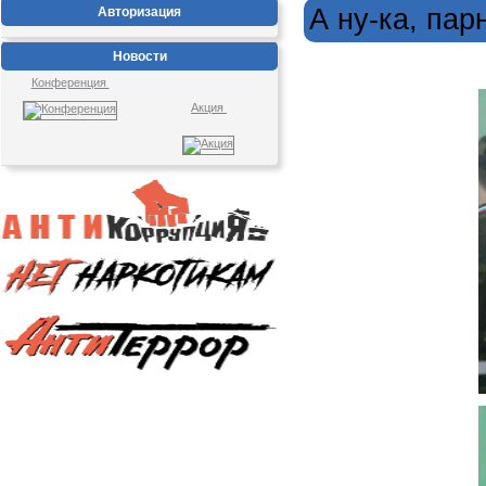
А ну-ка, парн
Авторизация
Новости
Конференция
Акция