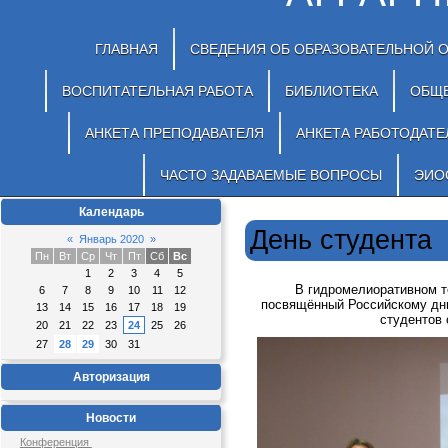
ГЛАВНАЯ
СВЕДЕНИЯ ОБ ОБРАЗОВАТЕЛЬНОЙ 
ВОСПИТАТЕЛЬНАЯ РАБОТА
БИБЛИОТЕКА
ОБЩ
АНКЕТА ПРЕПОДАВАТЕЛЯ
АНКЕТА РАБОТОДАТЕ
ЧАСТО ЗАДАВАЕМЫЕ ВОПРОСЫ
ЭИО
Календарь
День студента
«
Январь 2020
»
Пн
Вт
Ср
Чт
Пт
Сб
Вс
1
2
3
4
5
В гидромелиоративном т
6
7
8
9
10
11
12
посвящённый Российскому дню
13
14
15
16
17
18
19
студентов 
20
21
22
23
24
25
26
27
28
29
30
31
Авторизация
Новости
Конференция