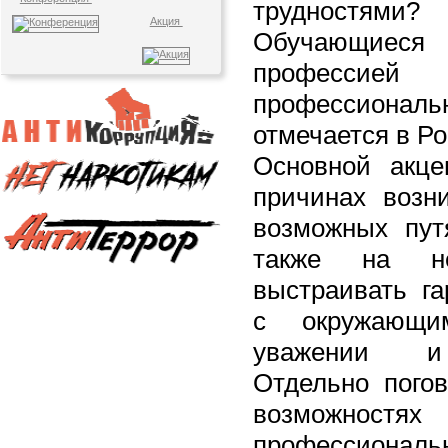
трудностями?
Акция
Обучающиеся
профессией
профессиональн
отмечается в Ро
Основной акце
причинах возни
возможных пут
также на не
выстраивать г
с окружающи
уважении и 
Отдельно пого
возможнос
профессиональ