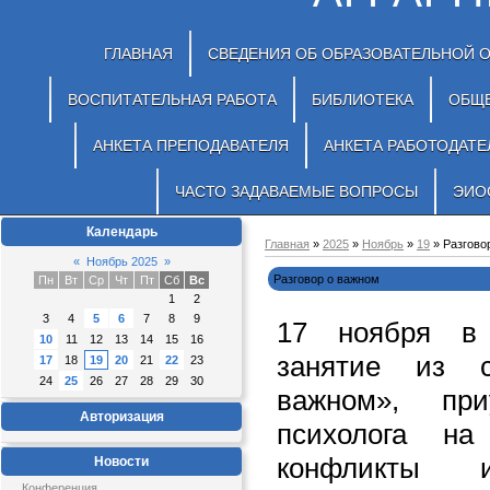
ГЛАВНАЯ
СВЕДЕНИЯ ОБ ОБРАЗОВАТЕЛЬНОЙ 
ВОСПИТАТЕЛЬНАЯ РАБОТА
БИБЛИОТЕКА
ОБЩ
АНКЕТА ПРЕПОДАВАТЕЛЯ
АНКЕТА РАБОТОДАТЕ
ЧАСТО ЗАДАВАЕМЫЕ ВОПРОСЫ
ЭИО
Календарь
Главная
»
2025
»
Ноябрь
»
19
» Разгово
«
Ноябрь 2025
»
Разговор о важном
Пн
Вт
Ср
Чт
Пт
Сб
Вс
1
2
3
4
5
6
7
8
9
17 ноября в
10
11
12
13
14
15
16
занятие из 
17
18
19
20
21
22
23
24
25
26
27
28
29
30
важном», пр
Авторизация
психолога н
конфликты 
Новости
Конференция