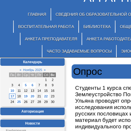
ГЛАВНАЯ
СВЕДЕНИЯ ОБ ОБРАЗОВАТЕЛЬНОЙ 
ВОСПИТАТЕЛЬНАЯ РАБОТА
БИБЛИОТЕКА
ОБЩ
АНКЕТА ПРЕПОДАВАТЕЛЯ
АНКЕТА РАБОТОДАТЕ
ЧАСТО ЗАДАВАЕМЫЕ ВОПРОСЫ
ЭИО
Календарь
Опрос
«
Ноябрь 2025
»
Пн
Вт
Ср
Чт
Пт
Сб
Вс
1
2
3
4
5
6
7
8
9
Студенты 1 курса сп
10
11
12
13
14
15
16
Землеустройство По
17
18
19
20
21
22
23
Ульяна проводят опр
24
25
26
27
28
29
30
исследования испол
Авторизация
русских пословицах 
материал будет исп
Новости
индивидуального про
Конференция