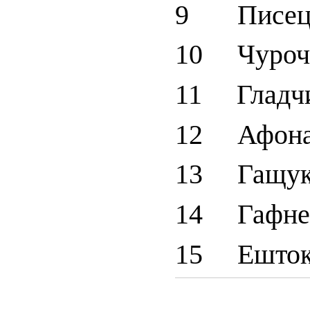
9 Писецк
10 Чурочк
11 Гладчи
12 Афонас
13 Гащук
14 Гафнер
15 Ешток