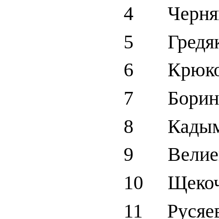
4 Черняв
5 Гредяк
6 Крюков
7 Боринс
8 Кадыма
9 Велиев
10 Щекоч
11 Русяев