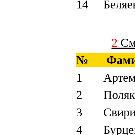
14 Беляев
2
См
№ Фами
1 Артемь
2 Поляко
3 Свирид
4 Бурцев