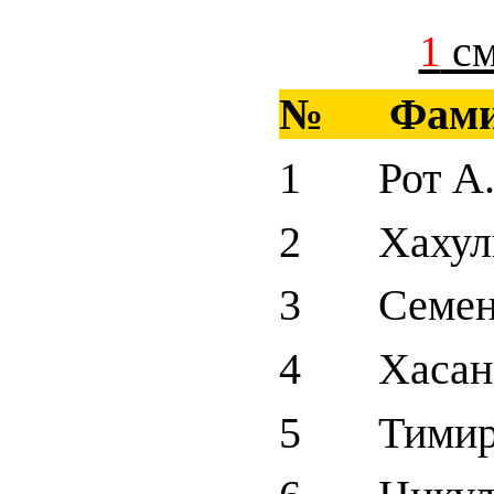
1
см
№ Фами
1 Рот А
2 Хахули
3 Семено
4 Хасано
5 Тимирб