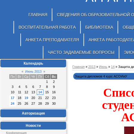
ГЛАВНАЯ
СВЕДЕНИЯ ОБ ОБРАЗОВАТЕЛЬНОЙ 
ВОСПИТАТЕЛЬНАЯ РАБОТА
БИБЛИОТЕКА
ОБЩ
АНКЕТА ПРЕПОДАВАТЕЛЯ
АНКЕТА РАБОТОДАТЕ
ЧАСТО ЗАДАВАЕМЫЕ ВОПРОСЫ
ЭИО
Календарь
Главная
»
2013
»
Июнь
»
14
» Защита д
«
Июнь 2013
»
Защита дипломов 4 курс АСОИиУ
Пн
Вт
Ср
Чт
Пт
Сб
Вс
1
2
3
4
5
6
7
8
9
Спис
10
11
12
13
14
15
16
17
18
19
20
21
22
23
студе
24
25
26
27
28
29
30
А
Авторизация
Новости
Конференция