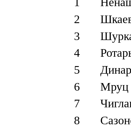
1 Ненаше
2 Шкаев
3 Шуркал
4 Ротарь
5 Динар 
6 Мруц 
7 Чиглак
8 Сазоно