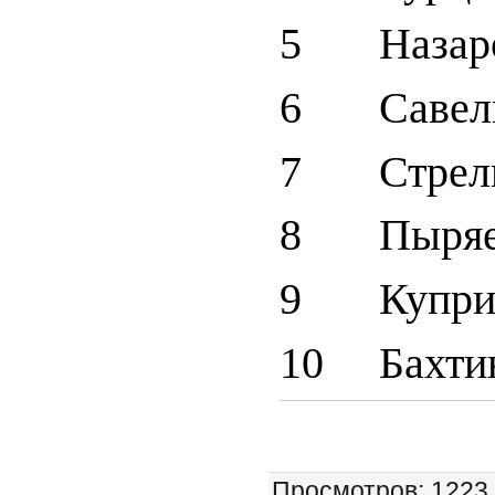
5 Назаро
6 Савель
7 Стрель
8 Пыряев
9 Куприн
10 Бахтин
Просмотров
: 1223