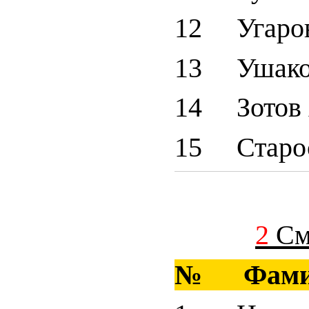
12 Угаров
13 Ушако
14 Зотов 
15 Старос
2
См
№ Фами