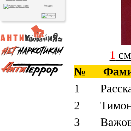
Акция
1
см
№ Фами
1 Рассказ
2 Тимони
3 Важов