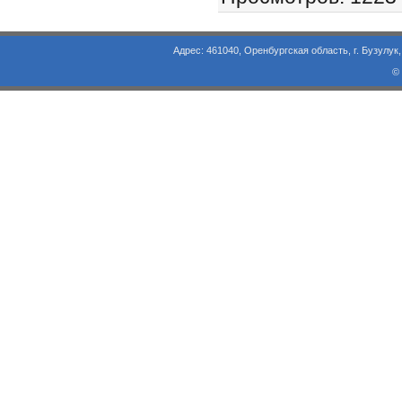
Адрес: 461040, Оренбургская область, г. Бузулук, ул. Объезд
©