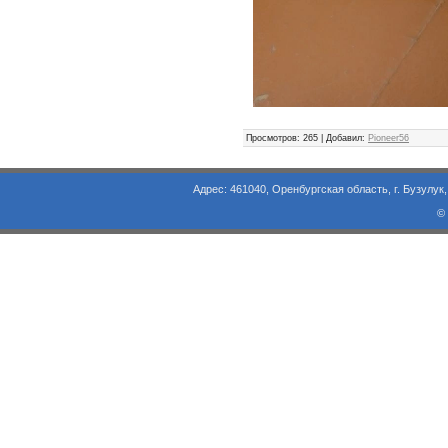
Просмотров
: 265 |
Добавил
:
Pioneer56
Адрес: 461040, Оренбургская область, г. Бузулук, ул. Объезд
©