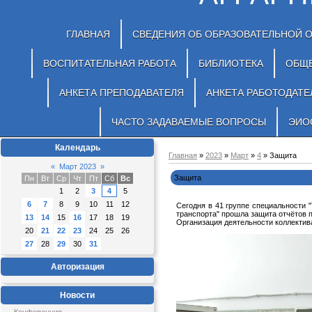
ГЛАВНАЯ
СВЕДЕНИЯ ОБ ОБРАЗОВАТЕЛЬНОЙ 
ВОСПИТАТЕЛЬНАЯ РАБОТА
БИБЛИОТЕКА
ОБЩ
АНКЕТА ПРЕПОДАВАТЕЛЯ
АНКЕТА РАБОТОДАТЕ
ЧАСТО ЗАДАВАЕМЫЕ ВОПРОСЫ
ЭИО
Календарь
Главная
»
2023
»
Март
»
4
» Защита
«
Март 2023
»
Защита
Пн
Вт
Ср
Чт
Пт
Сб
Вс
1
2
3
4
5
6
7
8
9
10
11
12
Сегодня в 41 группе специальности 
транспорта" прошла защита отчётов 
13
14
15
16
17
18
19
Организация деятельности коллектив
20
21
22
23
24
25
26
27
28
29
30
31
Авторизация
Новости