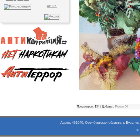
Акция
Просмотров
: 134 |
Добавил
:
Pioneer56
Адрес: 461040, Оренбургская область, г. Бузулук, ул. Объезд
©