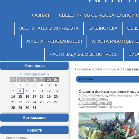
ГЛАВНАЯ
СВЕДЕНИЯ ОБ ОБРАЗОВАТЕЛЬНОЙ 
ВОСПИТАТЕЛЬНАЯ РАБОТА
БИБЛИОТЕКА
ОБЩ
АНКЕТА ПРЕПОДАВАТЕЛЯ
АНКЕТА РАБОТОДАТЕ
ЧАСТО ЗАДАВАЕМЫЕ ВОПРОСЫ
ЭИО
Календарь
Главная
»
2024
»
Октябрь
»
8
» Выставк
«
Октябрь 2024
»
Выставка
Пн
Вт
Ср
Чт
Пт
Сб
Вс
1
2
3
4
5
6
7
8
9
10
11
12
13
Студенты филиала подготовили выста
#СпасибоУчителя
,
#Росмолодежь
,
#Р
14
15
16
17
18
19
20
#ДвижениеПервых
21
22
23
24
25
26
27
#ДвижениеПервых56
#ДвижениеПервых_Бузулук
28
29
30
31
Авторизация
Новости
Конференция