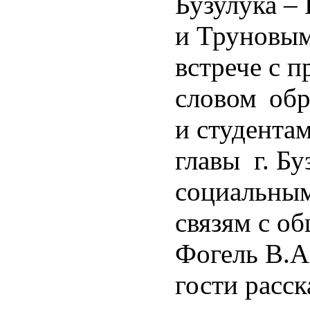
Бузулука –
и Труновы
встрече с 
словом
обр
и студента
главы г. Бу
социальным
связям с о
Фогель В.А
гости расск