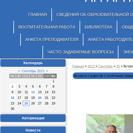
ГЛАВНАЯ
СВЕДЕНИЯ ОБ ОБРАЗОВАТЕЛЬНОЙ 
ВОСПИТАТЕЛЬНАЯ РАБОТА
БИБЛИОТЕКА
ОБЩ
АНКЕТА ПРЕПОДАВАТЕЛЯ
АНКЕТА РАБОТОДАТЕ
ЧАСТО ЗАДАВАЕМЫЕ ВОПРОСЫ
ЭИО
Календарь
Главная
»
2013
»
Сентябрь
»
25
» Встре
«
Сентябрь 2013
»
Встреча студентов с почётными гражд
Пн
Вт
Ср
Чт
Пт
Сб
Вс
1
2
3
4
5
6
7
8
9
10
11
12
13
14
15
16
17
18
19
20
21
22
23
24
25
26
27
28
29
30
Авторизация
Новости