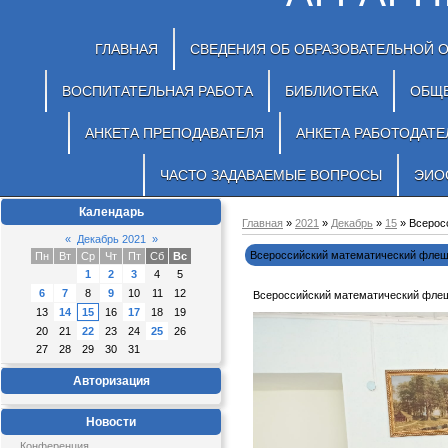
ГЛАВНАЯ
СВЕДЕНИЯ ОБ ОБРАЗОВАТЕЛЬНОЙ 
ВОСПИТАТЕЛЬНАЯ РАБОТА
БИБЛИОТЕКА
ОБЩ
АНКЕТА ПРЕПОДАВАТЕЛЯ
АНКЕТА РАБОТОДАТЕ
ЧАСТО ЗАДАВАЕМЫЕ ВОПРОСЫ
ЭИО
Календарь
Главная
»
2021
»
Декабрь
»
15
» Всерос
«
Декабрь 2021
»
Всероссийский математический фле
Пн
Вт
Ср
Чт
Пт
Сб
Вс
1
2
3
4
5
6
7
8
9
10
11
12
Всероссийский математический фле
13
14
15
16
17
18
19
20
21
22
23
24
25
26
27
28
29
30
31
Авторизация
Новости
Конференция