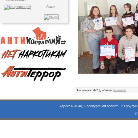
Акция
Просмотров
: 422 |
Добавил
:
Pioneer56
Адрес: 461040, Оренбургская область, г. Бузулук, ул. Объезд
©