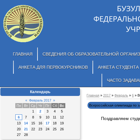
БУЗУ
ФЕДЕРАЛЬН
УЧ
ГЛАВНАЯ
СВЕДЕНИЯ ОБ ОБРАЗОВАТЕЛЬНОЙ ОРГАНИ
АНКЕТА ДЛЯ ПЕРВОКУРСНИКОВ
АНКЕТА СТУДЕНТА
ЧАСТО ЗАДАВ
Календарь
Главная
»
2017
»
Февраль
»
6
» В
«
Февраль 2017
»
Всероссийская олимпиада по э
Пн
Вт
Ср
Чт
Пт
Сб
Вс
1
2
3
4
5
6
7
8
9
10
11
12
Поздравляем студе
13
14
15
16
17
18
19
20
21
22
23
24
25
26
27
28