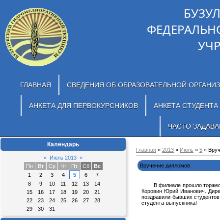
БУЗУ
ФЕДЕРАЛЬН
УЧ
ГЛАВНАЯ
СВЕДЕНИЯ ОБ ОБРАЗОВАТЕЛЬНОЙ ОРГАНИ
АНКЕТА ДЛЯ ПЕРВОКУРСНИКОВ
АНКЕТА СТУДЕНТА
ЧАСТО ЗАДАВ
Календарь
Главная
»
2013
»
Июль
»
5
» Вруч
«
Июль 2013
»
Вручение дипломов
Пн
Вт
Ср
Чт
Пт
Сб
Вс
1
2
3
4
5
6
7
8
9
10
11
12
13
14
В филиале прошло торжестве
Коровин Юрий Иванович. Дире
15
16
17
18
19
20
21
поздравили бывших студентов 
22
23
24
25
26
27
28
студента-выпускника!
29
30
31