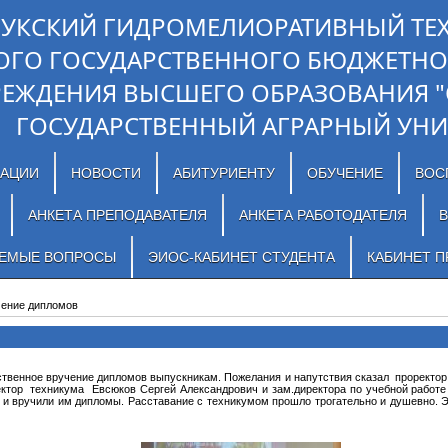
ЛУКСКИЙ ГИДРОМЕЛИОРАТИВНЫЙ ТЕ
ОГО ГОСУДАРСТВЕННОГО БЮДЖЕТНО
РЕЖДЕНИЯ ВЫСШЕГО ОБРАЗОВАНИЯ 
ГОСУДАРСТВЕННЫЙ АГРАРНЫЙ УНИ
ЗАЦИИ
НОВОСТИ
АБИТУРИЕНТУ
ОБУЧЕНИЕ
ВОС
АНКЕТА ПРЕПОДАВАТЕЛЯ
АНКЕТА РАБОТОДАТЕЛЯ
В
АЕМЫЕ ВОПРОСЫ
ЭИОС-КАБИНЕТ СТУДЕНТА
КАБИНЕТ П
ение дипломов
нное вручение дипломов выпускникам. Пожелания и напутствия сказал проректор
ктор техникума Евсюков Сергей Александрович и зам.директора по учебной работ
и вручили им дипломы. Расставание с техникумом прошло трогательно и душевно. Э