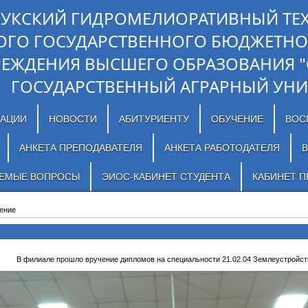
ЛУКСКИЙ ГИДРОМЕЛИОРАТИВНЫЙ ТЕ
ОГО ГОСУДАРСТВЕННОГО БЮДЖЕТНО
РЕЖДЕНИЯ ВЫСШЕГО ОБРАЗОВАНИЯ 
ГОСУДАРСТВЕННЫЙ АГРАРНЫЙ УНИ
ЗАЦИИ
НОВОСТИ
АБИТУРИЕНТУ
ОБУЧЕНИЕ
ВОС
АНКЕТА ПРЕПОДАВАТЕЛЯ
АНКЕТА РАБОТОДАТЕЛЯ
В
АЕМЫЕ ВОПРОСЫ
ЭИОС-КАБИНЕТ СТУДЕНТА
КАБИНЕТ П
ение
В филиале прошло вручение дипломов на специальности 21.02.04 Землеустройст