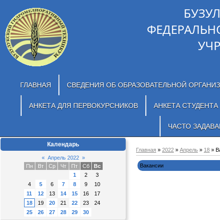
БУЗУ
ФЕДЕРАЛЬН
УЧ
ГЛАВНАЯ
СВЕДЕНИЯ ОБ ОБРАЗОВАТЕЛЬНОЙ ОРГАНИ
АНКЕТА ДЛЯ ПЕРВОКУРСНИКОВ
АНКЕТА СТУДЕНТА
ЧАСТО ЗАДАВ
Календарь
Главная
»
2022
»
Апрель
»
18
» В
«
Апрель 2022
»
Вакансии
Пн
Вт
Ср
Чт
Пт
Сб
Вс
1
2
3
4
5
6
7
8
9
10
11
12
13
14
15
16
17
18
19
20
21
22
23
24
25
26
27
28
29
30