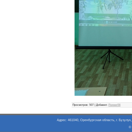
Просмотров
: 507 |
Добавил
:
Pioneer56
Адрес: 461040, Оренбургская область, г. Бузулук, ул. Объезд
©