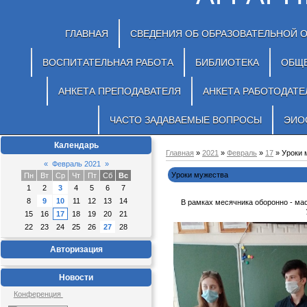
ГЛАВНАЯ
СВЕДЕНИЯ ОБ ОБРАЗОВАТЕЛЬНОЙ 
ВОСПИТАТЕЛЬНАЯ РАБОТА
БИБЛИОТЕКА
ОБЩ
АНКЕТА ПРЕПОДАВАТЕЛЯ
АНКЕТА РАБОТОДАТЕ
ЧАСТО ЗАДАВАЕМЫЕ ВОПРОСЫ
ЭИО
Календарь
Главная
»
2021
»
Февраль
»
17
» Уроки 
«
Февраль 2021
»
Уроки мужества
Пн
Вт
Ср
Чт
Пт
Сб
Вс
1
2
3
4
5
6
7
8
9
10
11
12
13
14
В рамках месячника оборонно - ма
15
16
17
18
19
20
21
22
23
24
25
26
27
28
Авторизация
Новости
Конференция