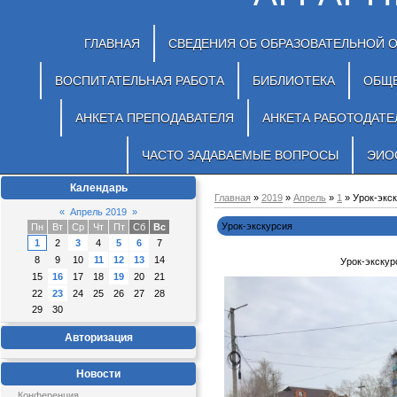
ГЛАВНАЯ
СВЕДЕНИЯ ОБ ОБРАЗОВАТЕЛЬНОЙ 
ВОСПИТАТЕЛЬНАЯ РАБОТА
БИБЛИОТЕКА
ОБЩ
АНКЕТА ПРЕПОДАВАТЕЛЯ
АНКЕТА РАБОТОДАТЕ
ЧАСТО ЗАДАВАЕМЫЕ ВОПРОСЫ
ЭИО
Календарь
Главная
»
2019
»
Апрель
»
1
» Урок-экс
«
Апрель 2019
»
Урок-экскурсия
Пн
Вт
Ср
Чт
Пт
Сб
Вс
1
2
3
4
5
6
7
8
9
10
11
12
13
14
Урок-экскур
15
16
17
18
19
20
21
22
23
24
25
26
27
28
29
30
Авторизация
Новости
Конференция