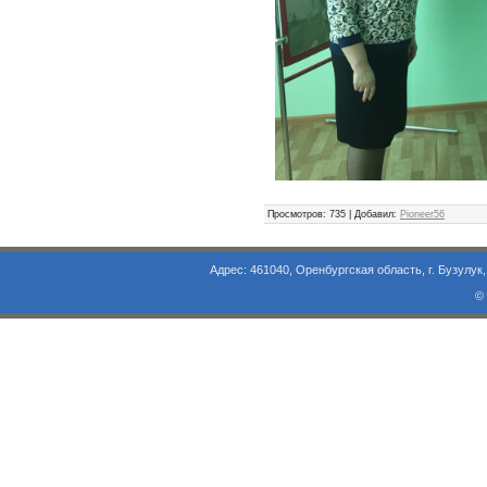
Просмотров
: 735 |
Добавил
:
Pioneer56
Адрес: 461040, Оренбургская область, г. Бузулук, ул. Объезд
©