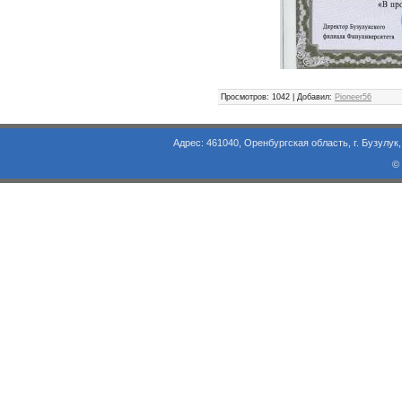
Просмотров
: 1042 |
Добавил
:
Pioneer56
Адрес: 461040, Оренбургская область, г. Бузулук, ул. Объезд
©