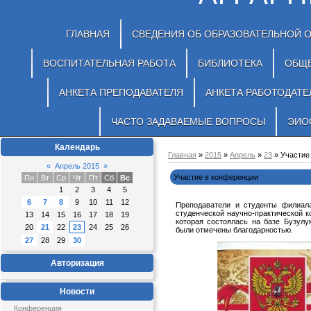
ГЛАВНАЯ
СВЕДЕНИЯ ОБ ОБРАЗОВАТЕЛЬНОЙ 
ВОСПИТАТЕЛЬНАЯ РАБОТА
БИБЛИОТЕКА
ОБЩ
АНКЕТА ПРЕПОДАВАТЕЛЯ
АНКЕТА РАБОТОДАТЕ
ЧАСТО ЗАДАВАЕМЫЕ ВОПРОСЫ
ЭИО
Календарь
Главная
»
2015
»
Апрель
»
23
» Участие
«
Апрель 2015
»
Участие в конференции
Пн
Вт
Ср
Чт
Пт
Сб
Вс
1
2
3
4
5
6
7
8
9
10
11
12
Преподаватели и студенты филиал
студенческой научно-практической к
13
14
15
16
17
18
19
которая состоялась на базе Бузулу
20
21
22
23
24
25
26
были отмечены благодарностью.
27
28
29
30
Авторизация
Новости
Конференция