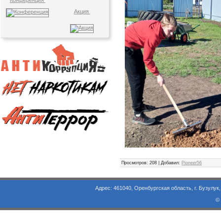
Конференция
Акция
Просмотров
: 208 |
Добавил
:
Pioneer56
Адрес: 461040, Оренбургская область, г. Бузулук, ул. Объезд
©