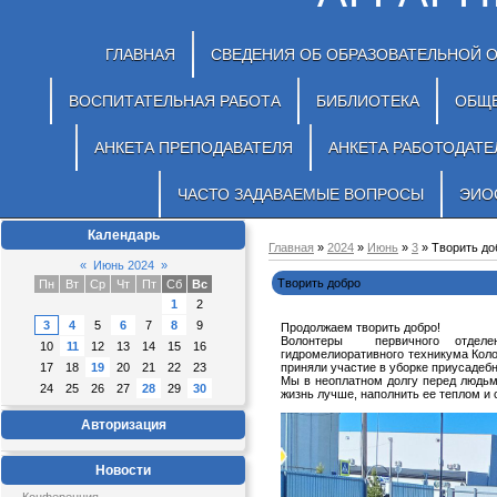
ГЛАВНАЯ
СВЕДЕНИЯ ОБ ОБРАЗОВАТЕЛЬНОЙ 
ВОСПИТАТЕЛЬНАЯ РАБОТА
БИБЛИОТЕКА
ОБЩ
АНКЕТА ПРЕПОДАВАТЕЛЯ
АНКЕТА РАБОТОДАТЕ
ЧАСТО ЗАДАВАЕМЫЕ ВОПРОСЫ
ЭИО
Календарь
Главная
»
2024
»
Июнь
»
3
» Творить до
«
Июнь 2024
»
Творить добро
Пн
Вт
Ср
Чт
Пт
Сб
Вс
1
2
3
4
5
6
7
8
9
Продолжаем творить добро!
Волонтеры первичного отделе
10
11
12
13
14
15
16
гидромелиоративного техникума Колок
17
18
19
20
21
22
23
приняли участие в уборке приусадебн
Мы в неоплатном долгу перед людьм
24
25
26
27
28
29
30
жизнь лучше, наполнить ее теплом и
Авторизация
Новости