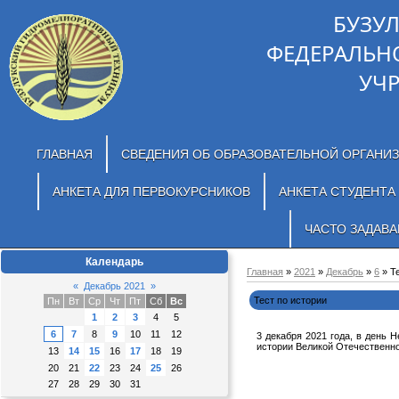
БУЗУ
ФЕДЕРАЛЬН
УЧ
ГЛАВНАЯ
СВЕДЕНИЯ ОБ ОБРАЗОВАТЕЛЬНОЙ ОРГАНИ
АНКЕТА ДЛЯ ПЕРВОКУРСНИКОВ
АНКЕТА СТУДЕНТА
ЧАСТО ЗАДАВ
Календарь
Главная
»
2021
»
Декабрь
»
6
» Т
«
Декабрь 2021
»
Тест по истории
Пн
Вт
Ср
Чт
Пт
Сб
Вс
1
2
3
4
5
6
7
8
9
10
11
12
3 декабря 2021 года, в день 
истории Великой Отечественн
13
14
15
16
17
18
19
20
21
22
23
24
25
26
27
28
29
30
31