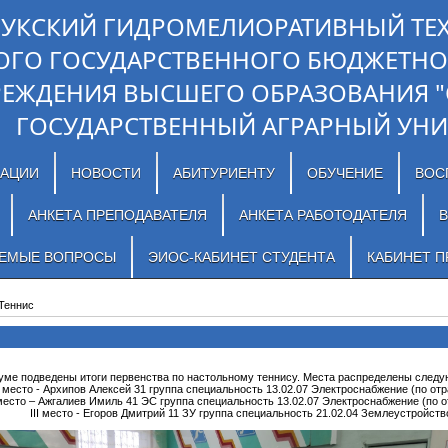
ЛУКСКИЙ ГИДРОМЕЛИОРАТИВНЫЙ ТЕ
ОГО ГОСУДАРСТВЕННОГО БЮДЖЕТНО
РЕЖДЕНИЯ ВЫСШЕГО ОБРАЗОВАНИЯ 
ГОСУДАРСТВЕННЫЙ АГРАРНЫЙ УНИ
ЗАЦИИ
НОВОСТИ
АБИТУРИЕНТУ
ОБУЧЕНИЕ
ВОС
АНКЕТА ПРЕПОДАВАТЕЛЯ
АНКЕТА РАБОТОДАТЕЛЯ
В
АЕМЫЕ ВОПРОСЫ
ЭИОС-КАБИНЕТ СТУДЕНТА
КАБИНЕТ П
Теннис
уме подведены итоги первенства по настольному теннису. Места распределены след
I место - Архипов Алексей 31 группа специальность 13.02.07 Электроснабжение (по от
 место – Ажгалиев Имиль 41 ЭС группа специальность 13.02.07 Электроснабжение (по 
III место - Егоров Дмитрий 11 ЗУ группа специальность 21.02.04 Землеустройств