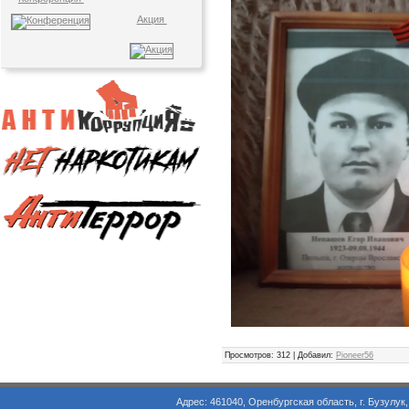
Акция
Просмотров
: 312 |
Добавил
:
Pioneer56
Адрес: 461040, Оренбургская область, г. Бузулук, ул. Объезд