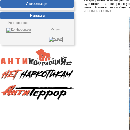
К мероприятию присоединились
Авторизация
Субботник — это не просто уб
чего-то большего — сообщества
#ПервичкаПервых
Новости
Конференция
Акция