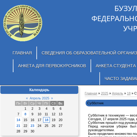
БУЗУ
ФЕДЕРАЛЬН
УЧ
ГЛАВНАЯ
СВЕДЕНИЯ ОБ ОБРАЗОВАТЕЛЬНОЙ ОРГАНИ
АНКЕТА ДЛЯ ПЕРВОКУРСНИКОВ
АНКЕТА СТУДЕНТА
ЧАСТО ЗАДАВ
Календарь
Главная
»
2025
»
Апрель
»
18
» С
«
Апрель 2025
»
Субботник
Пн
Вт
Ср
Чт
Пт
Сб
Вс
1
2
3
4
5
6
7
8
9
10
11
12
13
Субботник в техникуме — весе
Сегодня, 17 апреля 2025 года,
14
15
16
17
18
19
20
Субботник прошёл под руковод
21
22
23
24
25
26
27
Перед началом уборки был 
руководителями.
28
29
30
Было проделано множество пол