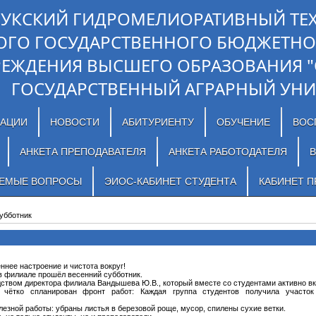
ЛУКСКИЙ ГИДРОМЕЛИОРАТИВНЫЙ ТЕ
ОГО ГОСУДАРСТВЕННОГО БЮДЖЕТНО
РЕЖДЕНИЯ ВЫСШЕГО ОБРАЗОВАНИЯ 
ГОСУДАРСТВЕННЫЙ АГРАРНЫЙ УНИ
ЗАЦИИ
НОВОСТИ
АБИТУРИЕНТУ
ОБУЧЕНИЕ
ВОС
АНКЕТА ПРЕПОДАВАТЕЛЯ
АНКЕТА РАБОТОДАТЕЛЯ
В
АЕМЫЕ ВОПРОСЫ
ЭИОС-КАБИНЕТ СТУДЕНТА
КАБИНЕТ П
убботник
ннее настроение и чистота вокруг!
 в филиале прошёл весенний субботник.
ством директора филиала Вандышева Ю.В., который вместе со студентами активно вк
чётко спланирован фронт работ: Каждая группа студентов получила участок
езной работы: убраны листья в березовой роще, мусор, спилены сухие ветки.