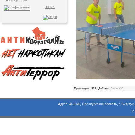
Конференция
Акция
Просмотров
: 323 |
Добавил
:
Pioneer56
Адрес: 461040, Оренбургская область, г. Бузулук, ул. Объезд
©