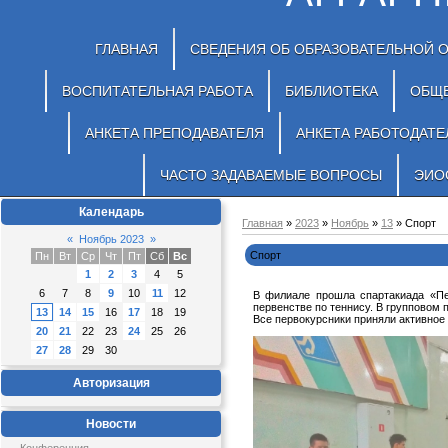
ГЛАВНАЯ
СВЕДЕНИЯ ОБ ОБРАЗОВАТЕЛЬНОЙ 
ВОСПИТАТЕЛЬНАЯ РАБОТА
БИБЛИОТЕКА
ОБЩ
АНКЕТА ПРЕПОДАВАТЕЛЯ
АНКЕТА РАБОТОДАТЕ
ЧАСТО ЗАДАВАЕМЫЕ ВОПРОСЫ
ЭИО
Календарь
Главная
»
2023
»
Ноябрь
»
13
» Спорт
«
Ноябрь 2023
»
Спорт
Пн
Вт
Ср
Чт
Пт
Сб
Вс
1
2
3
4
5
6
7
8
9
10
11
12
В филиале прошла спартакиада «Пе
первенстве по теннису. В групповом 
13
14
15
16
17
18
19
Все первокурсники приняли активное
20
21
22
23
24
25
26
27
28
29
30
Авторизация
Новости