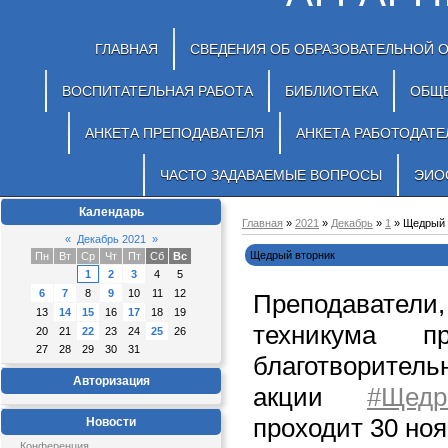
ГЛАВНАЯ
СВЕДЕНИЯ ОБ ОБРАЗОВАТЕЛЬНОЙ 
ВОСПИТАТЕЛЬНАЯ РАБОТА
БИБЛИОТЕКА
ОБЩ
АНКЕТА ПРЕПОДАВАТЕЛЯ
АНКЕТА РАБОТОДАТЕ
ЧАСТО ЗАДАВАЕМЫЕ ВОПРОСЫ
ЭИО
Календарь
Главная
»
2021
»
Декабрь
»
1
» Щедрый 
«
Декабрь 2021
»
Щедрый вторник
Пн
Вт
Ср
Чт
Пт
Сб
Вс
1
2
3
4
5
6
7
8
9
10
11
12
Преподаватели,
13
14
15
16
17
18
19
техникума п
20
21
22
23
24
25
26
27
28
29
30
31
благотворитель
Авторизация
акции
#Щедр
проходит 30 ноя
Новости
Конференция