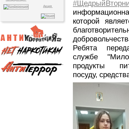
#ЩедрыйВторни
Акция
информационн
которой являет
благотво
добровольчеств
Ребята перед
службе "Мило
продукты пи
посуду, средств