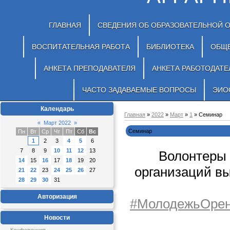
ГЛАВНАЯ
СВЕДЕНИЯ ОБ ОБРАЗОВАТЕЛЬНОЙ 
ВОСПИТАТЕЛЬНАЯ РАБОТА
БИБЛИОТЕКА
ОБЩ
АНКЕТА ПРЕПОДАВАТЕЛЯ
АНКЕТА РАБОТОДАТЕ
ЧАСТО ЗАДАВАЕМЫЕ ВОПРОСЫ
ЭИО
Календарь
Главная
»
2022
»
Март
»
1
» Семинар
«
Март 2022
»
Семинар
Пн
Вт
Ср
Чт
Пт
Сб
Вс
1
2
3
4
5
6
7
8
9
10
11
12
13
Волонтеры 
14
15
16
17
18
19
20
организаций вы
21
22
23
24
25
26
27
28
29
30
31
Авторизация
#МолодежьОрен
Новости