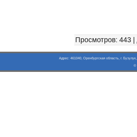
Просмотров
: 443 |
Адрес: 461040, Оренбургская область, г. Бузулук, ул. Объезд
©