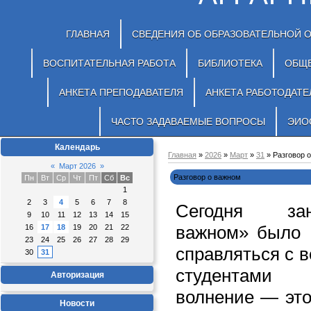
ГЛАВНАЯ
СВЕДЕНИЯ ОБ ОБРАЗОВАТЕЛЬНОЙ 
ВОСПИТАТЕЛЬНАЯ РАБОТА
БИБЛИОТЕКА
ОБЩ
АНКЕТА ПРЕПОДАВАТЕЛЯ
АНКЕТА РАБОТОДАТЕ
ЧАСТО ЗАДАВАЕМЫЕ ВОПРОСЫ
ЭИО
Календарь
Главная
»
2026
»
Март
»
31
» Разговор 
«
Март 2026
»
Разговор о важном
Пн
Вт
Ср
Чт
Пт
Сб
Вс
1
2
3
4
5
6
7
8
Сегодня зан
9
10
11
12
13
14
15
важном» было 
16
17
18
19
20
21
22
23
24
25
26
27
28
29
справляться с 
30
31
студентами 
Авторизация
волнение — это
Новости