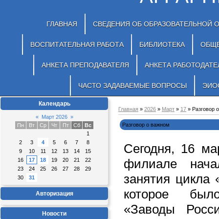
ГЛАВНАЯ
СВЕДЕНИЯ ОБ ОБРАЗОВАТЕЛЬНОЙ 
ВОСПИТАТЕЛЬНАЯ РАБОТА
БИБЛИОТЕКА
ОБЩ
АНКЕТА ПРЕПОДАВАТЕЛЯ
АНКЕТА РАБОТОДАТЕ
ЧАСТО ЗАДАВАЕМЫЕ ВОПРОСЫ
ЭИО
Календарь
Главная
»
2026
»
Март
»
17
» Разговор 
«
Март 2026
»
Разговор о важном
Пн
Вт
Ср
Чт
Пт
Сб
Вс
1
2
3
4
5
6
7
8
Сегодня, 16 ма
9
10
11
12
13
14
15
филиале нача
16
17
18
19
20
21
22
23
24
25
26
27
28
29
занятия цикла 
30
31
которое был
Авторизация
«Заводы Росс
Новости