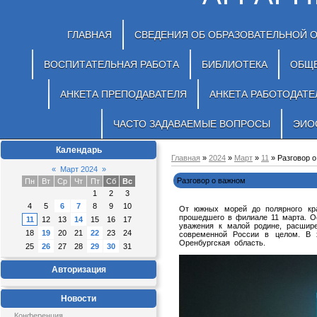
ГЛАВНАЯ
СВЕДЕНИЯ ОБ ОБРАЗОВАТЕЛЬНОЙ 
ВОСПИТАТЕЛЬНАЯ РАБОТА
БИБЛИОТЕКА
ОБЩ
АНКЕТА ПРЕПОДАВАТЕЛЯ
АНКЕТА РАБОТОДАТЕ
ЧАСТО ЗАДАВАЕМЫЕ ВОПРОСЫ
ЭИО
Календарь
Главная
»
2024
»
Март
»
11
» Разговор 
«
Март 2024
»
Разговор о важном
Пн
Вт
Ср
Чт
Пт
Сб
Вс
1
2
3
4
5
6
7
8
9
10
От южных морей до полярного кра
прошедшего в филиале 11 марта. О
11
12
13
14
15
16
17
уважения к малой родине, расшире
18
19
20
21
22
23
24
современной России в целом. В 
Оренбургская область.
25
26
27
28
29
30
31
Авторизация
Новости
Конференция