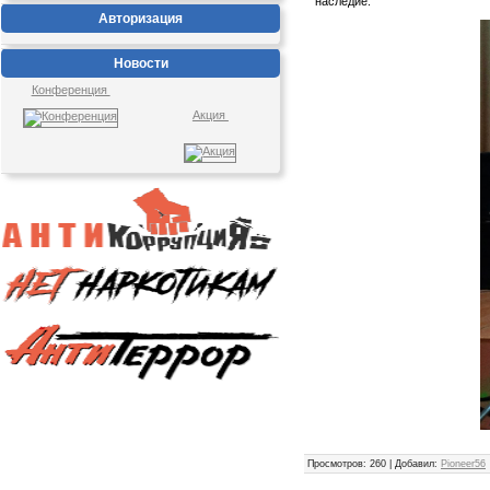
наследие.
Авторизация
Новости
Конференция
Акция
Просмотров
: 260 |
Добавил
:
Pioneer56