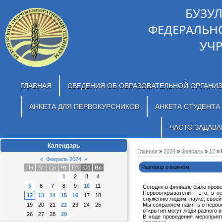
БУЗУ
ФЕДЕРАЛЬН
УЧ
ГЛАВНАЯ
СВЕДЕНИЯ ОБ ОБРАЗОВАТЕЛЬНОЙ ОРГАНИ
АНКЕТА ДЛЯ ПЕРВОКУРСНИКОВ
АНКЕТА СТУДЕНТА
ЧАСТО ЗАДАВ
Календарь
Главная
»
2024
»
Февраль
»
12
» 
«
Февраль 2024
»
Разговор о важном
Пн
Вт
Ср
Чт
Пт
Сб
Вс
1
2
3
4
5
6
7
8
9
10
11
Сегодня в филиале было прове
Первооткрыватели – это, в п
12
13
14
15
16
17
18
служению людям, науке, своей
19
20
21
22
23
24
25
Мы сохраняем память о первоо
открытия могут люди разного 
26
27
28
29
В ходе проведения мероприя