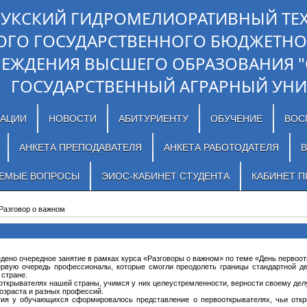
ЛУКСКИЙ ГИДРОМЕЛИОРАТИВНЫЙ ТЕ
ОГО ГОСУДАРСТВЕННОГО БЮДЖЕТНО
РЕЖДЕНИЯ ВЫСШЕГО ОБРАЗОВАНИЯ 
ГОСУДАРСТВЕННЫЙ АГРАРНЫЙ УНИ
ЗАЦИИ
НОВОСТИ
АБИТУРИЕНТУ
ОБУЧЕНИЕ
ВОС
АНКЕТА ПРЕПОДАВАТЕЛЯ
АНКЕТА РАБОТОДАТЕЛЯ
В
АЕМЫЕ ВОПРОСЫ
ЭИОС-КАБИНЕТ СТУДЕНТА
КАБИНЕТ П
Разговор о важном
дено очередное занятие в рамках курса «Разговоры о важном» по теме «День первоо
ервую очередь профессионалы, которые смогли преодолеть границы стандартной д
 стране.
ткрывателях нашей страны, учимся у них целеустремленности, верности своему дел
возраста и разных профессий.
тия у обучающихся сформировалось представление о первооткрывателях, чьи откр