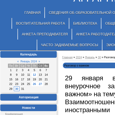
ГЛАВНАЯ
СВЕДЕНИЯ ОБ ОБРАЗОВАТЕЛЬНОЙ 
ВОСПИТАТЕЛЬНАЯ РАБОТА
БИБЛИОТЕКА
ОБЩ
АНКЕТА ПРЕПОДАВАТЕЛЯ
АНКЕТА РАБОТОДАТЕ
ЧАСТО ЗАДАВАЕМЫЕ ВОПРОСЫ
ЭИО
Календарь
Главная
»
2024
»
Январь
»
30
» Разгово
«
Январь 2024
»
Разговор о важном
Пн
Вт
Ср
Чт
Пт
Сб
Вс
1
2
3
4
5
6
7
8
9
10
11
12
13
14
29 января 
15
16
17
18
19
20
21
внеурочное з
22
23
24
25
26
27
28
29
30
31
важном» на тем
Авторизация
Взаимоотн
Новости
иностранным
Конференция