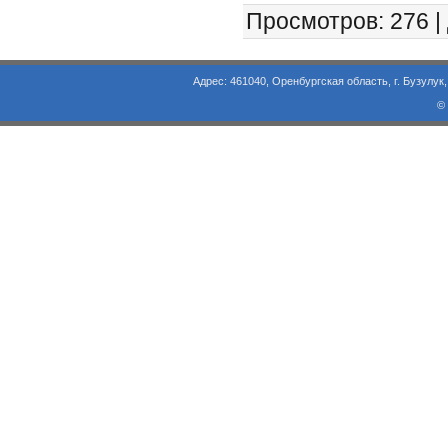
Просмотров
: 276 |
Адрес: 461040, Оренбургская область, г. Бузулук, ул. Объезд
©