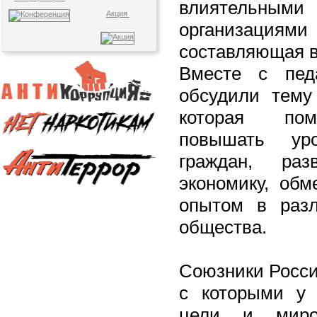
влиятельным
Акция
организац
составляющая в
Вместе с пед
обсудили тему
которая пом
повышать ур
граждан, ра
экономику, обм
опытом в раз
общества.
Союзники Росси
с которыми у 
цели и миро