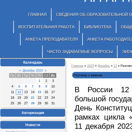
ГЛАВНАЯ
СВЕДЕНИЯ ОБ ОБРАЗОВАТЕЛЬНОЙ 
ВОСПИТАТЕЛЬНАЯ РАБОТА
БИБЛИОТЕКА
ОБЩ
АНКЕТА ПРЕПОДАВАТЕЛЯ
АНКЕТА РАБОТОДАТЕ
ЧАСТО ЗАДАВАЕМЫЕ ВОПРОСЫ
ЭИО
Календарь
Главная
»
2023
»
Декабрь
»
12
» Разгов
«
Декабрь 2023
»
Разговор о важном
Пн
Вт
Ср
Чт
Пт
Сб
Вс
1
2
3
4
5
6
7
8
9
10
В России 12 
11
12
13
14
15
16
17
большой госуда
18
19
20
21
22
23
24
25
26
27
28
29
30
31
День Конституц
Авторизация
рамках цикла 
11 декабря 202
Новости