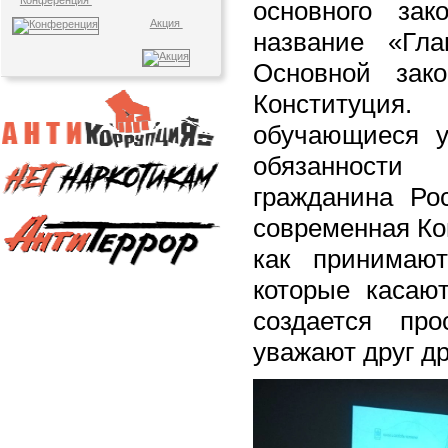
Конференция
основного за
Акция
название «Гла
Основной за
Конституц
обучающиеся у
обязанност
гражданина Рос
современная Ко
как принимаю
которые касают
создается про
уважают друг др