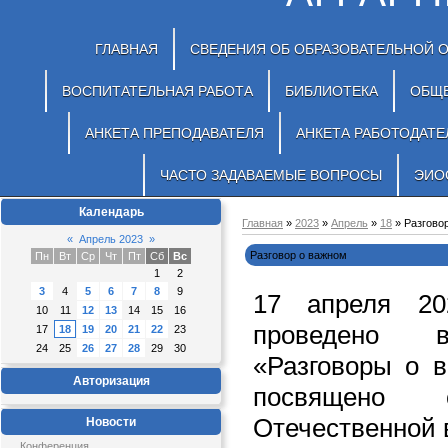
ГЛАВНАЯ
СВЕДЕНИЯ ОБ ОБРАЗОВАТЕЛЬНОЙ 
ВОСПИТАТЕЛЬНАЯ РАБОТА
БИБЛИОТЕКА
ОБЩ
АНКЕТА ПРЕПОДАВАТЕЛЯ
АНКЕТА РАБОТОДАТЕ
ЧАСТО ЗАДАВАЕМЫЕ ВОПРОСЫ
ЭИО
Календарь
Главная
»
2023
»
Апрель
»
18
» Разгово
«
Апрель 2023
»
Разговор о важном
Пн
Вт
Ср
Чт
Пт
Сб
Вс
1
2
3
4
5
6
7
8
9
17 апреля 2
10
11
12
13
14
15
16
проведено в
17
18
19
20
21
22
23
24
25
26
27
28
29
30
«Разговоры о в
Авторизация
посвящено 
Отечественной 
Новости
Конференция