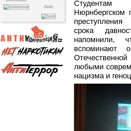
Студентам
Акция
Нюрнбергском п
преступления
срока давно
напомнили, 
вспоминают 
Отечественной
любыми соврем
нацизма и гено