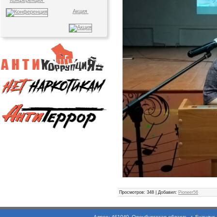
Конференция
Акция
Просмотров
: 348 |
Добавил
:
Pioneer56