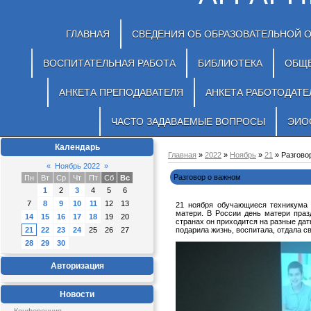
ГЛАВНАЯ
СВЕДЕНИЯ ОБ ОБРАЗОВАТЕЛЬНОЙ 
ВОСПИТАТЕЛЬНАЯ РАБОТА
БИБЛИОТЕКА
ОБЩ
АНКЕТА ПРЕПОДАВАТЕЛЯ
АНКЕТА РАБОТОДАТЕ
ЧАСТО ЗАДАВАЕМЫЕ ВОПРОСЫ
ЭИО
Календарь
Главная
»
2022
»
Ноябрь
»
21
» Разгово
«
Ноябрь 2022
»
Разговор о важном
Пн
Вт
Ср
Чт
Пт
Сб
Вс
1
2
3
4
5
6
7
8
9
10
11
12
13
21 ноября обучающиеся техникума 
матери. В России день матери праз
14
15
16
17
18
19
20
странах он приходится на разные дат
21
22
23
24
25
26
27
подарила жизнь, воспитала, отдала с
28
29
30
Авторизация
Новости