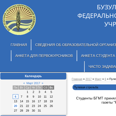
БУЗУ
ФЕДЕРАЛЬН
УЧ
ГЛАВНАЯ
СВЕДЕНИЯ ОБ ОБРАЗОВАТЕЛЬНОЙ ОРГАНИ
АНКЕТА ДЛЯ ПЕРВОКУРСНИКОВ
АНКЕТА СТУДЕНТА
ЧАСТО ЗАДАВ
Календарь
Главная
»
2017
»
Март
»
6
» Пуле
«
Март 2017
»
Пулевая стрельба
Пн
Вт
Ср
Чт
Пт
Сб
Вс
1
2
3
4
5
6
7
8
9
10
11
12
Студенты БГМТ приняли
13
14
15
16
17
18
19
газеты 
20
21
22
23
24
25
26
27
28
29
30
31