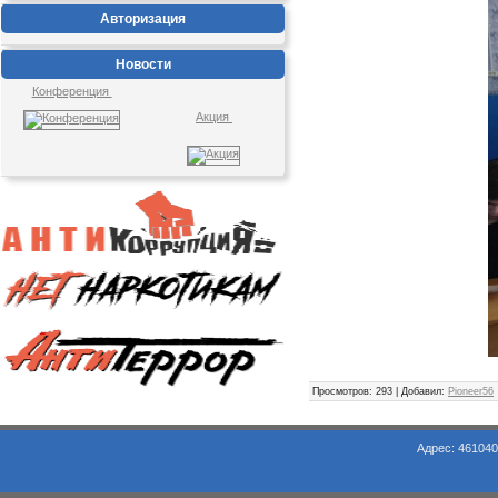
Авторизация
Новости
Конференция
Акция
Просмотров
: 293 |
Добавил
:
Pioneer56
Адрес: 461040, Оренбургская обл