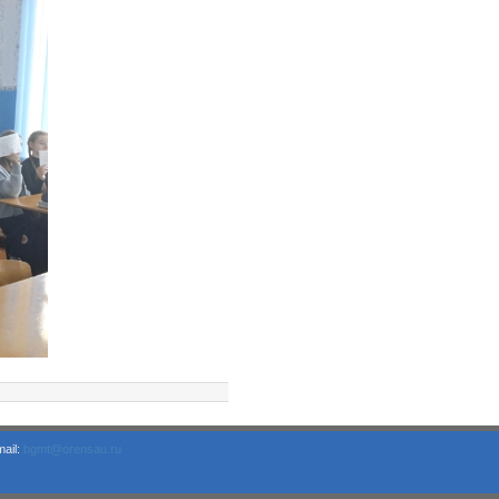
ail:
bgmt@orensau.ru