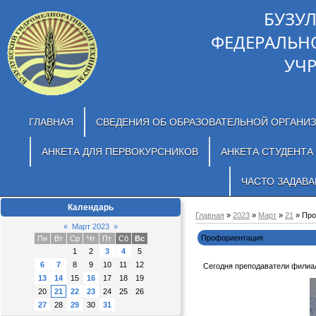
БУЗУ
ФЕДЕРАЛЬН
УЧ
ГЛАВНАЯ
СВЕДЕНИЯ ОБ ОБРАЗОВАТЕЛЬНОЙ ОРГАНИ
АНКЕТА ДЛЯ ПЕРВОКУРСНИКОВ
АНКЕТА СТУДЕНТА
ЧАСТО ЗАДАВ
Календарь
Главная
»
2023
»
Март
»
21
» Про
«
Март 2023
»
Профориентация
Пн
Вт
Ср
Чт
Пт
Сб
Вс
1
2
3
4
5
6
7
8
9
10
11
12
Сегодня преподаватели филиал
13
14
15
16
17
18
19
20
21
22
23
24
25
26
27
28
29
30
31