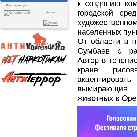
к созданию ко
Конференция
городской сред
Акция
художестве
населенных пун
От области в н
Сумбаев с ра
Автор в течени
кране рисов
акцентиров
вымирающие
животных в Оре