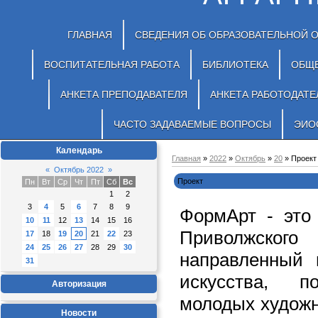
ГЛАВНАЯ
СВЕДЕНИЯ ОБ ОБРАЗОВАТЕЛЬНОЙ 
ВОСПИТАТЕЛЬНАЯ РАБОТА
БИБЛИОТЕКА
ОБЩ
АНКЕТА ПРЕПОДАВАТЕЛЯ
АНКЕТА РАБОТОДАТЕ
ЧАСТО ЗАДАВАЕМЫЕ ВОПРОСЫ
ЭИО
Календарь
Главная
»
2022
»
Октябрь
»
20
» Проект
«
Октябрь 2022
»
Проект
Пн
Вт
Ср
Чт
Пт
Сб
Вс
1
2
3
4
5
6
7
8
9
ФормАрт - это
10
11
12
13
14
15
16
Приволжского 
17
18
19
20
21
22
23
24
25
26
27
28
29
30
направленный 
31
искусства, п
Авторизация
молодых художн
Новости