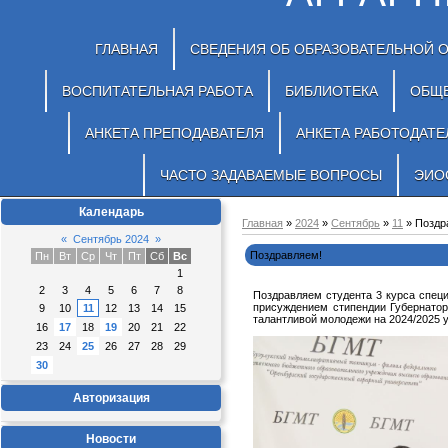
ГЛАВНАЯ
СВЕДЕНИЯ ОБ ОБРАЗОВАТЕЛЬНОЙ 
ВОСПИТАТЕЛЬНАЯ РАБОТА
БИБЛИОТЕКА
ОБЩ
АНКЕТА ПРЕПОДАВАТЕЛЯ
АНКЕТА РАБОТОДАТЕ
ЧАСТО ЗАДАВАЕМЫЕ ВОПРОСЫ
ЭИО
Календарь
Главная
»
2024
»
Сентябрь
»
11
» Поздр
«
Сентябрь 2024
»
Поздравляем!
Пн
Вт
Ср
Чт
Пт
Сб
Вс
1
2
3
4
5
6
7
8
Поздравляем студента 3 курса спец
присуждением стипендии Губернатор
9
10
11
12
13
14
15
талантливой молодежи на 2024/2025 у
16
17
18
19
20
21
22
23
24
25
26
27
28
29
30
Авторизация
Новости