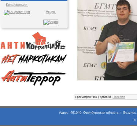
Конференция
Акция
Просмотров
: 164 |
Добавил
:
Pioneer56
Адрес: 461040, Оренбургская область, г. Бузулук, ул. Объезд
©