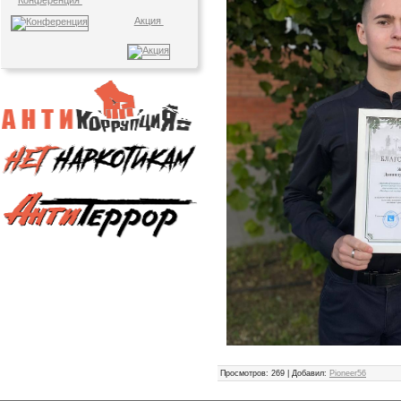
Конференция
Акция
Просмотров
: 269 |
Добавил
:
Pioneer56