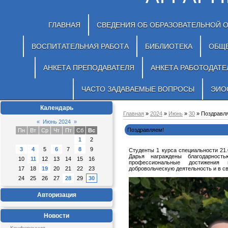
ГЛАВНАЯ
СВЕДЕНИЯ ОБ ОБРАЗОВАТЕЛЬНОЙ 
ВОСПИТАТЕЛЬНАЯ РАБОТА
БИБЛИОТЕКА
ОБЩ
АНКЕТА ПРЕПОДАВАТЕЛЯ
АНКЕТА РАБОТОДАТЕ
ЧАСТО ЗАДАВАЕМЫЕ ВОПРОСЫ
ЭИО
Календарь
Главная
»
2024
»
Июнь
»
30
» Поздравл
«
Июнь 2024
»
Поздравляем!
Пн
Вт
Ср
Чт
Пт
Сб
Вс
1
2
3
4
5
6
7
8
9
Студенты 1 курса специальности 21
Дарья награждены благодарност
10
11
12
13
14
15
16
профессиональные достижения 
17
18
19
20
21
22
23
добровольческую деятельность и в с
24
25
26
27
28
29
30
Авторизация
Новости