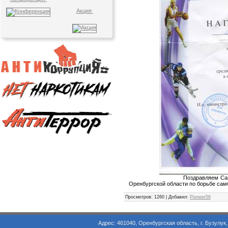
Акция
Поздравляем Савельеву Ели
Оренбургской области по борьбе сам
Просмотров
: 1260 |
Добавил
:
Pioneer56
Адрес: 461040, Оренбургская область, г. Бузулук, ул. Объезд