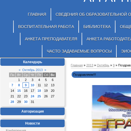
ГЛАВНАЯ
СВЕДЕНИЯ ОБ ОБРАЗОВАТЕЛЬНОЙ 
ВОСПИТАТЕЛЬНАЯ РАБОТА
БИБЛИОТЕКА
ОБЩ
АНКЕТА ПРЕПОДАВАТЕЛЯ
АНКЕТА РАБОТОДАТЕ
ЧАСТО ЗАДАВАЕМЫЕ ВОПРОСЫ
ЭИО
Календарь
Главная
»
2013
»
Октябрь
»
9
» Поздрав
«
Октябрь 2013
»
Поздравляем!!!
Пн
Вт
Ср
Чт
Пт
Сб
Вс
1
2
3
4
5
6
7
8
9
10
11
12
13
14
15
16
17
18
19
20
21
22
23
24
25
26
27
28
29
30
31
Авторизация
Новости
Конференция