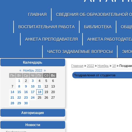
ГЛАВНАЯ
СВЕДЕНИЯ ОБ ОБРАЗОВАТЕЛЬНОЙ 
ВОСПИТАТЕЛЬНАЯ РАБОТА
БИБЛИОТЕКА
ОБЩ
АНКЕТА ПРЕПОДАВАТЕЛЯ
АНКЕТА РАБОТОДАТЕ
ЧАСТО ЗАДАВАЕМЫЕ ВОПРОСЫ
ЭИО
Календарь
Главная
»
2022
»
Ноябрь
»
18
» Поздрав
«
Ноябрь 2022
»
Поздравления от студентов
Пн
Вт
Ср
Чт
Пт
Сб
Вс
1
2
3
4
5
6
7
8
9
10
11
12
13
14
15
16
17
18
19
20
21
22
23
24
25
26
27
28
29
30
Авторизация
Новости