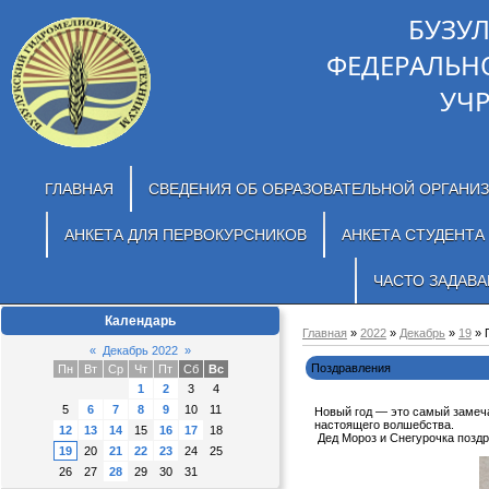
БУЗУ
ФЕДЕРАЛЬН
УЧ
ГЛАВНАЯ
СВЕДЕНИЯ ОБ ОБРАЗОВАТЕЛЬНОЙ ОРГАНИ
АНКЕТА ДЛЯ ПЕРВОКУРСНИКОВ
АНКЕТА СТУДЕНТА
ЧАСТО ЗАДАВ
Календарь
Главная
»
2022
»
Декабрь
»
19
» 
«
Декабрь 2022
»
Поздравления
Пн
Вт
Ср
Чт
Пт
Сб
Вс
1
2
3
4
5
6
7
8
9
10
11
Новый год — это самый замеча
настоящего волшебства.
12
13
14
15
16
17
18
Дед Мороз и Снегурочка поздр
19
20
21
22
23
24
25
26
27
28
29
30
31