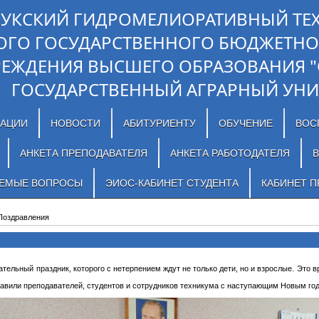
ЛУКСКИЙ ГИДРОМЕЛИОРАТИВНЫЙ ТЕ
ОГО ГОСУДАРСТВЕННОГО БЮДЖЕТНО
РЕЖДЕНИЯ ВЫСШЕГО ОБРАЗОВАНИЯ 
ГОСУДАРСТВЕННЫЙ АГРАРНЫЙ УНИ
ЗАЦИИ
НОВОСТИ
АБИТУРИЕНТУ
ОБУЧЕНИЕ
ВОС
АНКЕТА ПРЕПОДАВАТЕЛЯ
АНКЕТА РАБОТОДАТЕЛЯ
В
АЕМЫЕ ВОПРОСЫ
ЭИОС-КАБИНЕТ СТУДЕНТА
КАБИНЕТ П
Поздравления
тельный праздник, которого с нетерпением ждут не только дети, но и взрослые. Это 
авили преподавателей, студентов и сотрудников техникума с наступающим Новым год