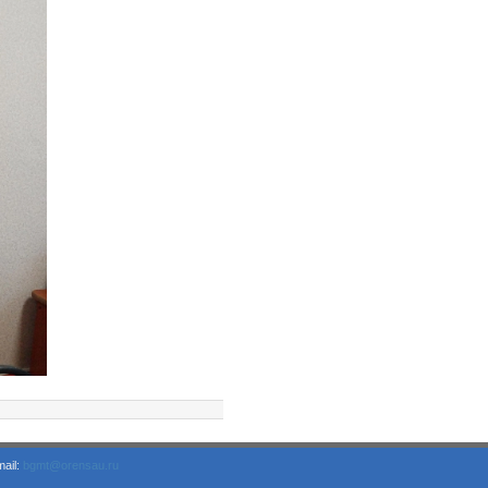
ail:
bgmt@orensau.ru