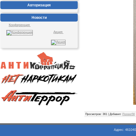
Авторизация
Новости
Конференция
Акция
Просмотров
: 361 |
Добавил
:
Pioneer56
Адрес: 461040, Оренбургская обл