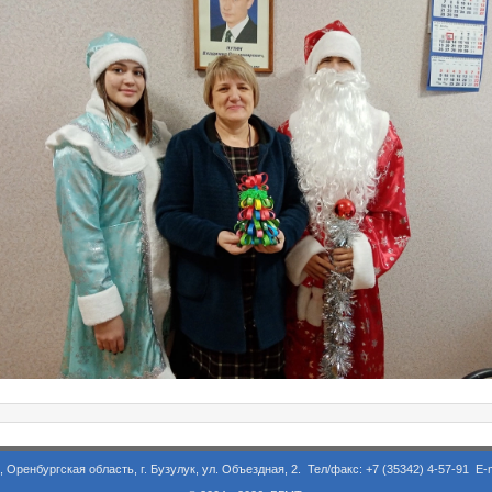
асть, г. Бузулук, ул. Объездная, 2. Тел/факс: +7 (35342) 4-57-91 E-m