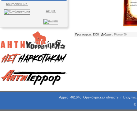
Конференция
Акция
Просмотров
: 1308 |
Добавил
:
Pioneer56
Адрес: 461040, Оренбургская область, г. Бузулук, ул. Объезд
©