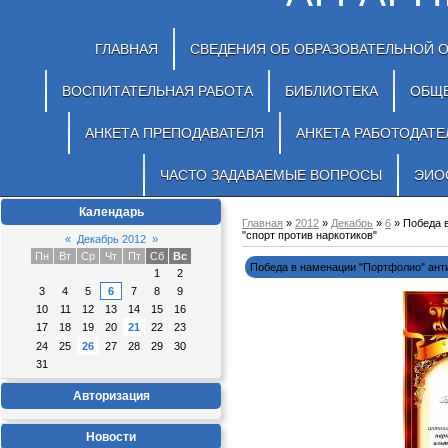
ГЛАВНАЯ
СВЕДЕНИЯ ОБ ОБРАЗОВАТЕЛЬНОЙ 
ВОСПИТАТЕЛЬНАЯ РАБОТА
БИБЛИОТЕКА
ОБЩ
АНКЕТА ПРЕПОДАВАТЕЛЯ
АНКЕТА РАБОТОДАТЕ
ЧАСТО ЗАДАВАЕМЫЕ ВОПРОСЫ
ЭИО
Календарь
Главная
»
2012
»
Декабрь
»
6
» Победа 
"спорт против наркотиков"
«
Декабрь 2012
»
Пн
Вт
Ср
Чт
Пт
Сб
Вс
Победа в наменации "Портфолио" анти
1
2
3
4
5
6
7
8
9
10
11
12
13
14
15
16
17
18
19
20
21
22
23
24
25
26
27
28
29
30
31
Авторизация
Новости