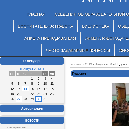
ГЛАВНАЯ
СВЕДЕНИЯ ОБ ОБРАЗОВАТЕЛЬНОЙ 
ВОСПИТАТЕЛЬНАЯ РАБОТА
БИБЛИОТЕКА
ОБЩ
АНКЕТА ПРЕПОДАВАТЕЛЯ
АНКЕТА РАБОТОДАТЕ
ЧАСТО ЗАДАВАЕМЫЕ ВОПРОСЫ
ЭИО
Календарь
Главная
»
2013
»
Август
»
30
» Педсове
«
Август 2013
»
Педсовет
Пн
Вт
Ср
Чт
Пт
Сб
Вс
1
2
3
4
5
6
7
8
9
10
11
12
13
14
15
16
17
18
19
20
21
22
23
24
25
26
27
28
29
30
31
Авторизация
Новости
Конференция