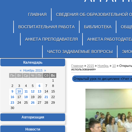
ГЛАВНАЯ
СВЕДЕНИЯ ОБ ОБРАЗОВАТЕЛЬНОЙ 
ВОСПИТАТЕЛЬНАЯ РАБОТА
БИБЛИОТЕКА
ОБЩ
АНКЕТА ПРЕПОДАВАТЕЛЯ
АНКЕТА РАБОТОДАТЕ
ЧАСТО ЗАДАВАЕМЫЕ ВОПРОСЫ
ЭИО
Календарь
Главная
»
2015
»
Ноябрь
»
10
» Открыты
использования»
«
Ноябрь 2015
»
Пн
Вт
Ср
Чт
Пт
Сб
Вс
Открытый урок по дисциплине «Учет з
1
2
3
4
5
6
7
8
9
10
11
12
13
14
15
16
17
18
19
20
21
22
23
24
25
26
27
28
29
30
Авторизация
Новости